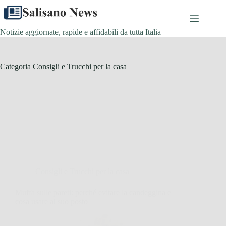
Salta
al
contenuto
Notizie aggiornate, rapide e affidabili da tutta Italia
Categoria
Consigli e Trucchi per la casa
Consigli e Trucchi per la casa
Muffa sulle pareti: perché evitare la candeggina e
cosa usare al suo posto