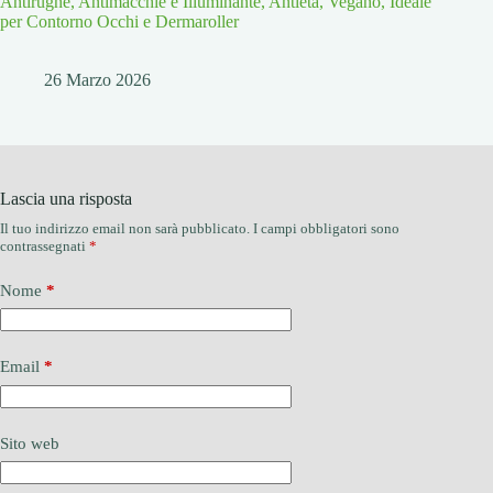
Antirughe, Antimacchie e Illuminante, Antietà, Vegano, Ideale
per Contorno Occhi e Dermaroller
26 Marzo 2026
Lascia una risposta
Il tuo indirizzo email non sarà pubblicato.
I campi obbligatori sono
contrassegnati
*
Nome
*
Email
*
Sito web