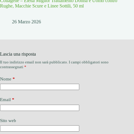
Collagene – Eletta Miglior Trattamento Donna e Uomo contro
Rughe, Macchie Scure e Linee Sottili, 50 ml
26 Marzo 2026
Lascia una risposta
Il tuo indirizzo email non sarà pubblicato.
I campi obbligatori sono
contrassegnati
*
Nome
*
Email
*
Sito web