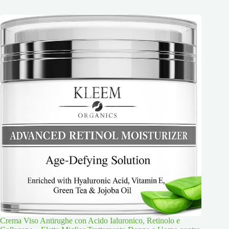
Crema Viso Antirughe con Acido Ialuronico, Retinolo e